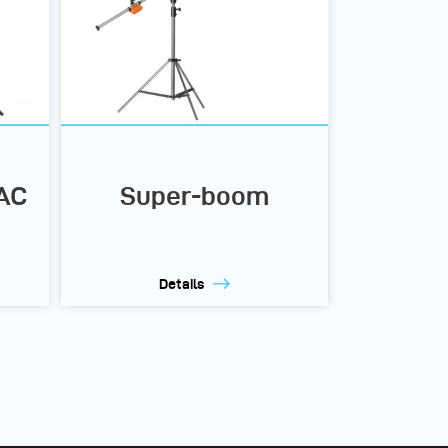
 AC
Super-boom
Details