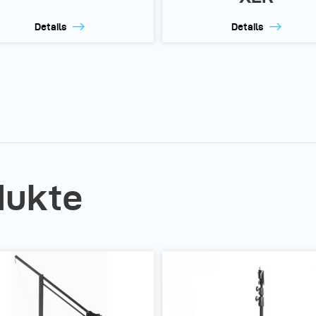
Details
Details
dukte