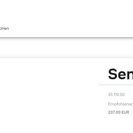
ionen
Sen
35.110.00
Empfohlener 
207.00 EUR