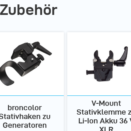
 Zubehör
V-Mount
broncolor
Stativklemme 
Stativhaken zu
Li-Ion Akku 36 
Generatoren
XLR