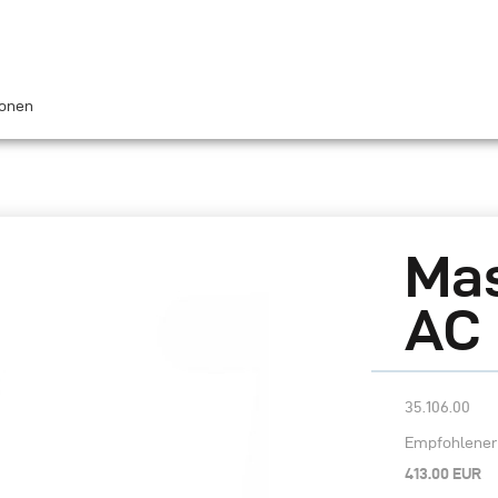
ionen
Mas
AC
35.106.00
Empfohlener 
413.00 EUR