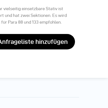
r vielseitig einsetzbare Stativ ist
rt und hat zwei Sektionen. Es wird
 für Para 88 und 133 empfohlen.
Anfrageliste hinzufügen