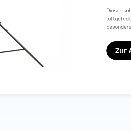
Dieses seh
luftgefede
besonders
Zur 