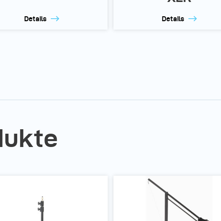
Details
Details
dukte