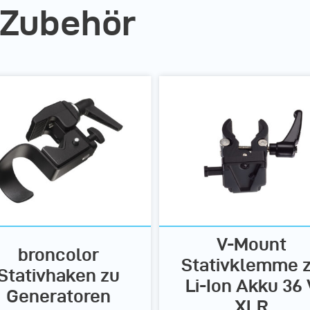
 Zubehör
V-Mount
broncolor
Stativklemme 
Stativhaken zu
Li-Ion Akku 36 
Generatoren
XLR