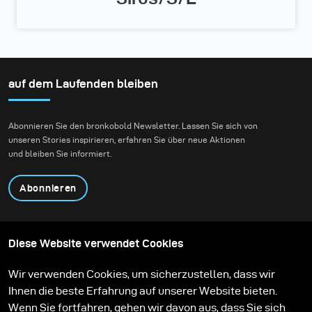
auf dem Laufenden bleiben
Abonnieren Sie den bronkobold Newsletter. Lassen Sie sich von
unseren Stories inspirieren, erfahren Sie über neue Aktionen
und bleiben Sie informiert.
Abonnieren
Produkte
Content teilen
Diese Website verwendet Cookies
Über uns
Anwendungen
Community
Mietpartner
Wir verwenden Cookies, um sicherzustellen, dass wir
Stories
Aktionen
Ihnen die beste Erfahrung auf unserer Website bieten.
Feedback
Lernen
Service
Kontakt
Wenn Sie fortfahren, gehen wir davon aus, dass Sie sich