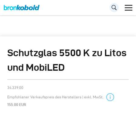
Schutzglas 5500 K zu Litos
und MobiLED
34.339.00
Empfohlener Verkaufspreis des Herstellers | exkl. MwSt.
155.00 EUR