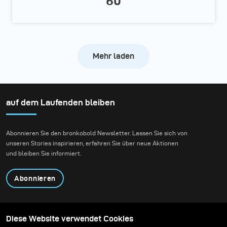
60
Mehr laden
auf dem Laufenden bleiben
Abonnieren Sie den bronkobold Newsletter. Lassen Sie sich von
unseren Stories inspirieren, erfahren Sie über neue Aktionen
und bleiben Sie informiert.
Abonnieren
Produkte
Content teilen
Diese Website verwendet Cookies
Über uns
Anwendungen