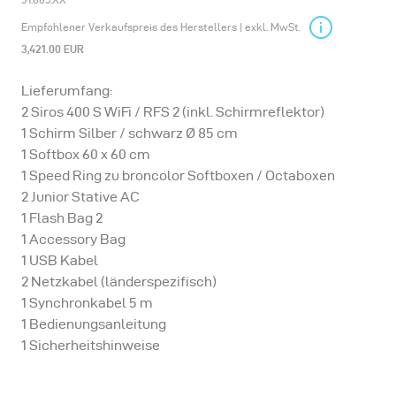
Empfohlener Verkaufspreis des Herstellers | exkl. MwSt.
3,421.00 EUR
Lieferumfang:
2 Siros 400 S WiFi / RFS 2 (inkl. Schirmreflektor)
1 Schirm Silber / schwarz Ø 85 cm
1 Softbox 60 x 60 cm
1 Speed Ring zu broncolor Softboxen / Octaboxen
2 Junior Stative AC
1 Flash Bag 2
1 Accessory Bag
1 USB Kabel
2 Netzkabel (länderspezifisch)
1 Synchronkabel 5 m
1 Bedienungsanleitung
1 Sicherheitshinweise