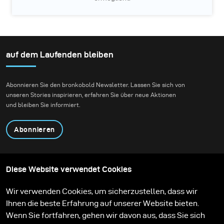
auf dem Laufenden bleiben
Abonnieren Sie den bronkobold Newsletter. Lassen Sie sich von
unseren Stories inspirieren, erfahren Sie über neue Aktionen
und bleiben Sie informiert.
Abonnieren
Produkte
Content teilen
Diese Website verwendet Cookies
Über uns
Anwendungen
Community
Mietpartner
Wir verwenden Cookies, um sicherzustellen, dass wir
Stories
Aktionen
Ihnen die beste Erfahrung auf unserer Website bieten.
Feedback
Lernen
Service
Kontakt
Wenn Sie fortfahren, gehen wir davon aus, dass Sie sich
Karriere