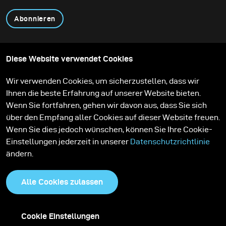
Abonnieren
Produkte
Content teilen
Diese Website verwendet Cookies
Über uns
Anwendungen
Community
Mietpartner
Wir verwenden Cookies, um sicherzustellen, dass wir
Stories
Aktionen
Ihnen die beste Erfahrung auf unserer Website bieten.
Feedback
Lernen
Service
Kontakt
Wenn Sie fortfahren, gehen wir davon aus, dass Sie sich
Karriere
über den Empfang aller Cookies auf dieser Website freuen.
Wenn Sie dies jedoch wünschen, können Sie Ihre Cookie-
Einstellungen jederzeit in unserer
Datenschutzrichtlinie
ändern.
Alle Cookies zulassen
Cookie Einstellungen
Impressum
Datenschutzrichtlinie
Cookies
AGB