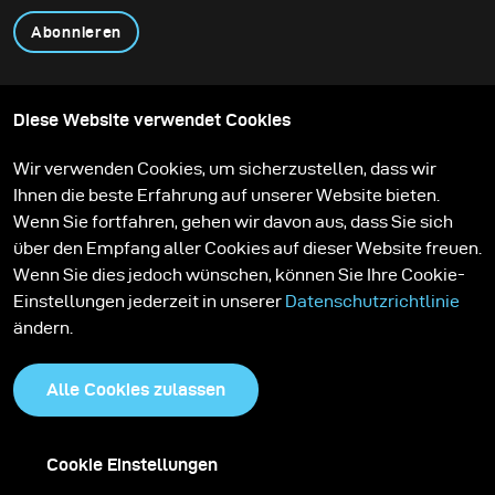
Abonnieren
Produkte
Content teilen
Diese Website verwendet Cookies
Über uns
Anwendungen
Community
Mietpartner
Wir verwenden Cookies, um sicherzustellen, dass wir
Stories
Aktionen
Ihnen die beste Erfahrung auf unserer Website bieten.
Feedback
Lernen
Service
Kontakt
Wenn Sie fortfahren, gehen wir davon aus, dass Sie sich
Karriere
über den Empfang aller Cookies auf dieser Website freuen.
Wenn Sie dies jedoch wünschen, können Sie Ihre Cookie-
Einstellungen jederzeit in unserer
Datenschutzrichtlinie
ändern.
Alle Cookies zulassen
Cookie Einstellungen
Impressum
Datenschutzrichtlinie
Cookies
AGB