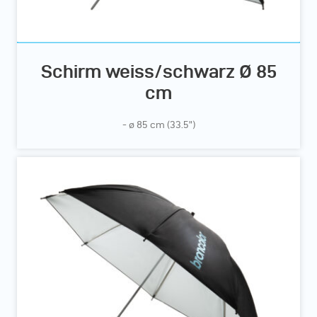
Schirm weiss/schwarz Ø 85
cm
- ø 85 cm (33.5”)