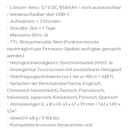
Lithium-Akku: 3,7 V DC, 850mAh / nicht austauschbar
Der RFS 3 kann alle aktuellen broncolor Generatoren
/ wiederaufladbar über USB-C
und Kompaktgeräte (Satos, Scoro, Siros und Move)
Aufladezeit: ≈ 2 Stunden
Standby-Zeit: ≈ 7 Tage
steuern. Ältere broncolor-Geräte müssen mit dem RFS
Manueller Blitz: Ja
2-Modul ausgestattet sein.
TTL-Blitzautomatik: Nein (Funktion könnte
nachträglich per Firmware-Update verfügbar gemacht
Bitte beachten Sie:
werden)
Hochgeschwindigkeits-Synchronisation (HSS): Ja
Anzeigefeld: Touchscreen mit einstellbarer Helligkeit
broncolor Generatoren oder Kompaktgeräte, die zuvor
Übertragungsreichweite (ca.): bis zu 100 m / 328 ft
mit RFS 2.1 oder RFS 2.2 Sendern funktionierten,
Sprachen der Benutzeroberfläche: Englisch,
funktionieren auch mit dem RFS 3.
Chinesisch (vereinfacht), Deutsch, Französisch,
Italienisch, Japanisch, Koreanisch, Polnisch, Spanisch
Abmessungen (L x B x H): 41 x 47 x 39 mm / 1,61 x 1,85 x
Brauchen Sie Hilfe? - Besuchen Sie unsere Online-
1,54''
Wissensdatenbank
Gewicht: 48 g / 0.106 lbs
Kompatible broncolor Generatoren und