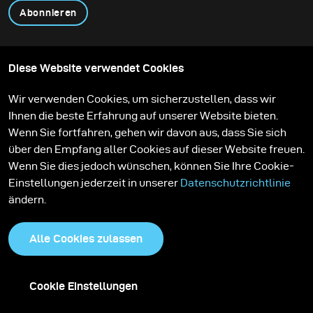
Abonnieren
Produkte
Content teilen
Diese Website verwendet Cookies
Über uns
Anwendungen
Community
Mietpartner
Wir verwenden Cookies, um sicherzustellen, dass wir
Stories
Aktionen
Ihnen die beste Erfahrung auf unserer Website bieten.
Feedback
Lernen
Service
Kontakt
Wenn Sie fortfahren, gehen wir davon aus, dass Sie sich
Karriere
über den Empfang aller Cookies auf dieser Website freuen.
Wenn Sie dies jedoch wünschen, können Sie Ihre Cookie-
Einstellungen jederzeit in unserer
Datenschutzrichtlinie
ändern.
Alle Cookies zulassen
Cookie Einstellungen
Impressum
Datenschutzrichtlinie
Cookies
AGB