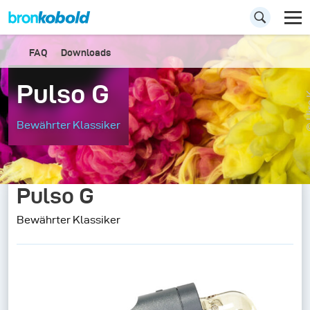
FAQ
Downloads
Pulso G
© Hi
Bewährter Klassiker
Pulso G
Bewährter Klassiker