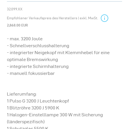
32.099.XX
Empfohlener Verkaufspreis des Herstellers | exkl. MwSt.
2,868.00 EUR
- max. 3200 Joule
- Schnellverschlusshalterung
- integrierter Neigekopf mit Klemmhebel für eine
optimale Bremswirkung
- integrierte Schirmhalterung
- manuell fokussierbar
Lieferumfang:
1 Pulso G 3200 J Leuchtenkopf
1 Blitzröhre 3200 J 5900 K
1 Halogen-Einstelllampe 300 W mit Sicherung
(länderspezifisch)
1 Schutzglas 5500 K