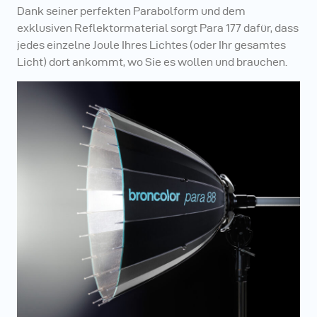
Dank seiner perfekten Parabolform und dem
exklusiven Reflektormaterial sorgt Para 177 dafür, dass
jedes einzelne Joule Ihres Lichtes (oder Ihr gesamtes
Licht) dort ankommt, wo Sie es wollen und brauchen.