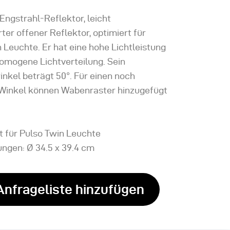
Engstrahl-Reflektor, leicht
rter offener Reflektor, optimiert für
 Leuchte. Er hat eine hohe Lichtleistung
homogene Lichtverteilung. Sein
nkel beträgt 50°. Für einen noch
 Winkel können Wabenraster hinzugefügt
t für Pulso Twin Leuchte
ngen: Ø 34.5 x 39.4 cm
Anfrageliste hinzufügen