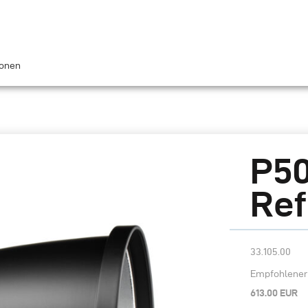
ionen
P50
Ref
33.105.00
Empfohlener 
613.00 EUR