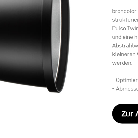
broncolor 
strukturie
Pulso Twin
und eine 
Abstrahlwi
kleineren
werden.
- Optimier
- Abmessu
Zur 