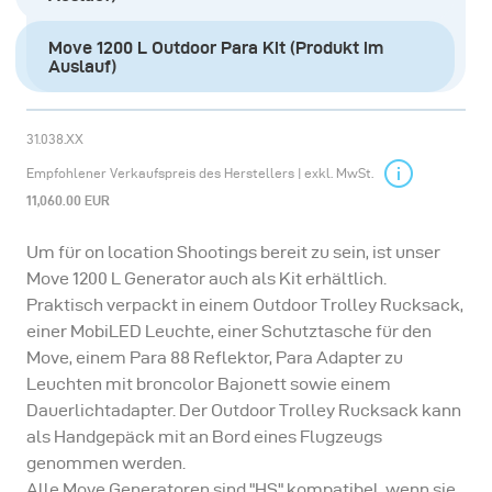
Move 1200 L Outdoor Para Kit (Produkt im
Auslauf)
31.038.XX
Empfohlener Verkaufspreis des Herstellers | exkl. MwSt.
11,060.00 EUR
Um für on location Shootings bereit zu sein, ist unser
Move 1200 L Generator auch als Kit erhältlich.
Praktisch verpackt in einem Outdoor Trolley Rucksack,
einer MobiLED Leuchte, einer Schutztasche für den
Move, einem Para 88 Reflektor, Para Adapter zu
Leuchten mit broncolor Bajonett sowie einem
Dauerlichtadapter. Der Outdoor Trolley Rucksack kann
als Handgepäck mit an Bord eines Flugzeugs
genommen werden.
Alle Move Generatoren sind "HS" kompatibel, wenn sie