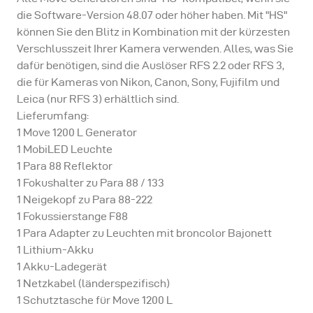
die Software-Version 48.07 oder höher haben. Mit "HS"
können Sie den Blitz in Kombination mit der kürzesten
Verschlusszeit Ihrer Kamera verwenden. Alles, was Sie
dafür benötigen, sind die Auslöser RFS 2.2 oder RFS 3,
die für Kameras von Nikon, Canon, Sony, Fujifilm und
Leica (nur RFS 3) erhältlich sind.
Lieferumfang:
1 Move 1200 L Generator
1 MobiLED Leuchte
1 Para 88 Reflektor
1 Fokushalter zu Para 88 / 133
1 Neigekopf zu Para 88-222
1 Fokussierstange F88
1 Para Adapter zu Leuchten mit broncolor Bajonett
1 Lithium-Akku
1 Akku-Ladegerät
1 Netzkabel (länderspezifisch)
1 Schutztasche für Move 1200 L