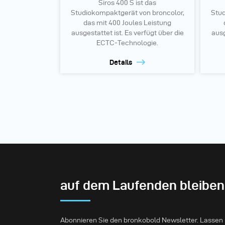
Siros 400 S ist das
Studiokompaktgerät von broncolor,
Stud
das mit 400 Joules Leistung
ausgestattet ist. Es verfügt über die
ausg
ECTC-Technologie.
Details
auf dem Laufenden bleiben
Abonnieren Sie den bronkobold Newsletter. Lassen