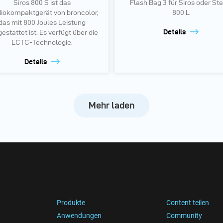
Siros 800 S ist das
Flash Bag 3 für Siros oder Ste
iokompaktgerät von broncolor,
800 L
das mit 800 Joules Leistung
Details
estattet ist. Es verfügt über die
ECTC-Technologie.
Details
Mehr laden
Produkte
Content teilen
Anwendungen
Community