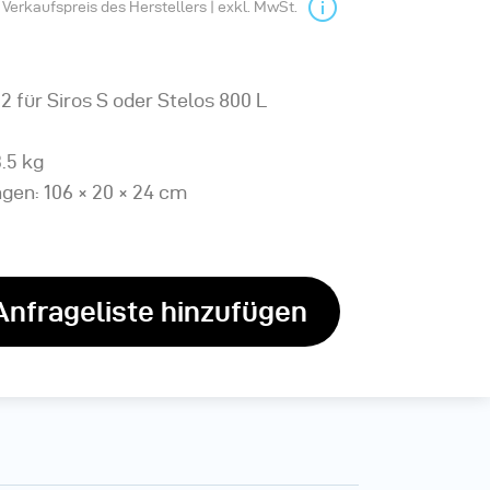
Verkaufspreis des Herstellers | exkl. MwSt.
2 für Siros S oder Stelos 800 L
.5 kg
en: 106 × 20 × 24 cm
Anfrageliste hinzufügen