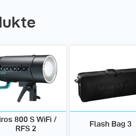
dukte
iros 800 S WiFi /
Flash Bag 3
RFS 2