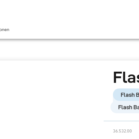
ionen
Fla
Flash 
Flash B
36.532.00