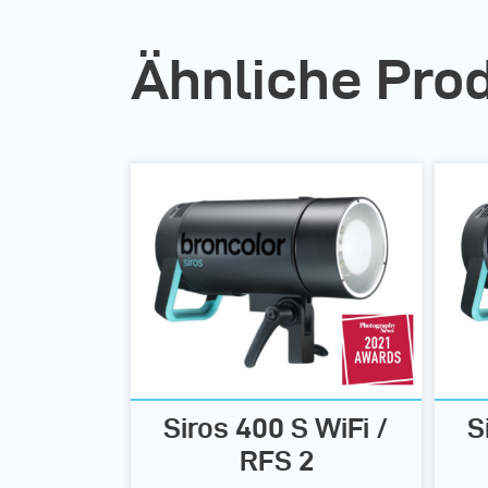
Ähnliche Pro
Siros 400 S WiFi /
S
RFS 2