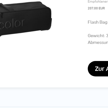
Empfohlener 
207.00 EUR
Flash Bag 
Gewicht: 3
Abmessung
Zur 