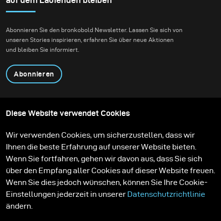
Abonnieren Sie den bronkobold Newsletter. Lassen Sie sich von
unseren Stories inspirieren, erfahren Sie über neue Aktionen
und bleiben Sie informiert.
Abonnieren
Produkte
Content teilen
Diese Website verwendet Cookies
Über uns
Anwendungen
Community
Mietpartner
Wir verwenden Cookies, um sicherzustellen, dass wir
Stories
Aktionen
Ihnen die beste Erfahrung auf unserer Website bieten.
Feedback
Lernen
Service
Kontakt
Wenn Sie fortfahren, gehen wir davon aus, dass Sie sich
Karriere
über den Empfang aller Cookies auf dieser Website freuen.
Wenn Sie dies jedoch wünschen, können Sie Ihre Cookie-
Einstellungen jederzeit in unserer
Datenschutzrichtlinie
ändern.