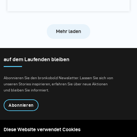
Mehr laden
auf dem Laufenden bleiben
Abonnieren Sie den bronkobold Newsletter. Lassen Sie sich von
unseren Stories inspirieren, erfahren Sie über neue Aktionen
und bleiben Sie informiert.
Abonnieren
Produkte
Content teilen
Diese Website verwendet Cookies
Über uns
Anwendungen